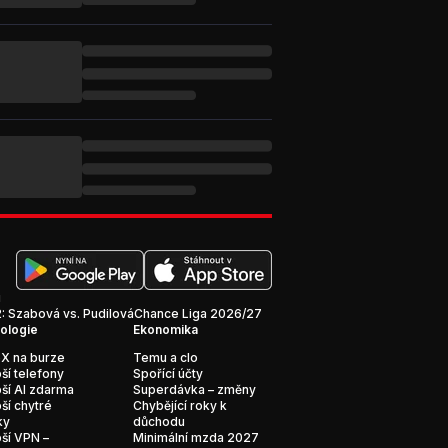
i
 Szabová vs. Pudilová
Chance Liga 2026/27
ologie
Ekonomika
X na burze
Temu a clo
ší telefony
Spořící účty
ší AI zdarma
Superdávka – změny
ší chytré
Chybějící roky k
ky
důchodu
ší VPN –
Minimální mzda 2027