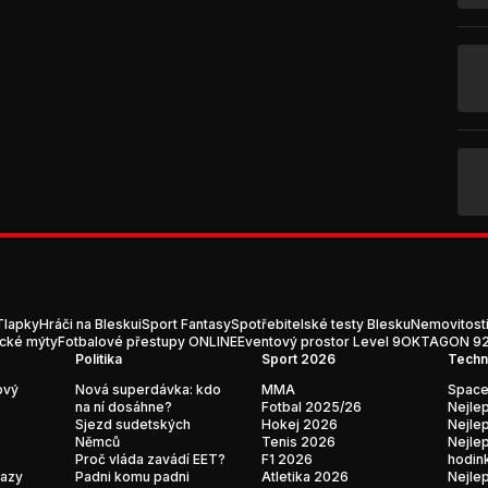
Tlapky
Hráči na Blesku
iSport Fantasy
Spotřebitelské testy Blesku
Nemovitost
ické mýty
Fotbalové přestupy ONLINE
Eventový prostor Level 9
OKTAGON 92:
Politika
Sport 2026
Techn
ový
Nová superdávka: kdo
MMA
Space
na ní dosáhne?
Fotbal 2025/26
Nejlep
Sjezd sudetských
Hokej 2026
Nejlep
Němců
Tenis 2026
Nejlep
Proč vláda zavádí EET?
F1 2026
hodin
kazy
Padni komu padni
Atletika 2026
Nejlep