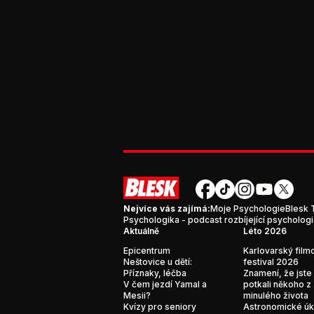
Nejvíce vás zajímá:
Moje Psychologie
Blesk 
Psychologika - podcast rozbíjející psycholog
Aktuálně
Léto 2026
Epicentrum
Karlovarský film
Neštovice u dětí:
festival 2026
Příznaky, léčba
Znamení, že jste
V čem jezdí Yamal a
potkali někoho z
Mesii?
minulého života
Kvízy pro seniory
Astronomické ú