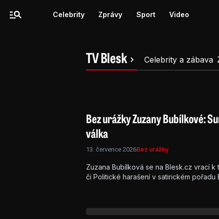
Celebrity
Zprávy
Sport
Video
TV Blesk
Celebrity a zábava
Bez urážky Zuzany Bubílkové: Su
válka
13. července 2026
Bez urážky
Zuzana Bubílková se na Blesk.cz vrací k
či Politické harašení v satirickém pořad
už se jedná o celebrity, věci veřejné či
a hlavně... bez urážky!