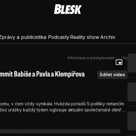
Zprávy a publicistika
Podcasty
Reality show
Archiv
Informace o poskytovateli služby
mmit Babiše a Pavla a Klempířova
Sdílet video
 tomu, v čem vždy vynikala. Hvězda pořadů S politiky netančím
u Bez urážky každý týden oglosuje aktuální společenské dění! Ať
 sport, populární moderátorka má vždy jasný názor! Tak se bavte,