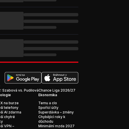
i
 Szabová vs. Pudilová
Chance Liga 2026/27
ologie
Ekonomika
X na burze
Temu a clo
ší telefony
Spořící účty
ší AI zdarma
Superdávka – změny
ší chytré
Chybějící roky k
ky
důchodu
ší VPN –
Minimální mzda 2027