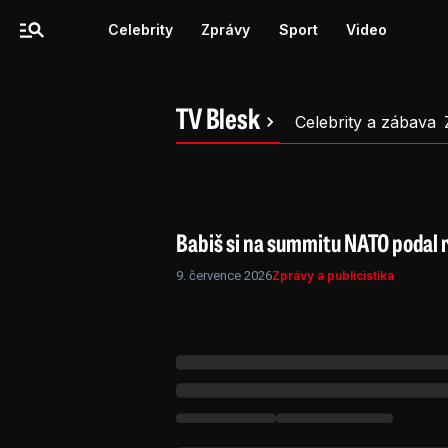
Celebrity
Zprávy
Sport
Video
TV Blesk
Celebrity a zábava
Babiš si na summitu NATO podal
9. července 2026
Zprávy a publicistika