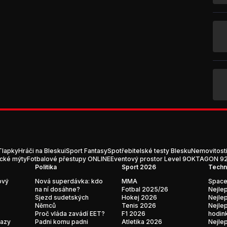
Tlapky
Hráči na Blesku
iSport Fantasy
Spotřebitelské testy Blesku
Nemovitost
ické mýty
Fotbalové přestupy ONLINE
Eventový prostor Level 9
OKTAGON 92:
Politika
Sport 2026
Techn
ový
Nová superdávka: kdo
MMA
Space
na ní dosáhne?
Fotbal 2025/26
Nejlep
Sjezd sudetských
Hokej 2026
Nejlep
Němců
Tenis 2026
Nejlep
Proč vláda zavádí EET?
F1 2026
hodin
kazy
Padni komu padni
Atletika 2026
Nejlep