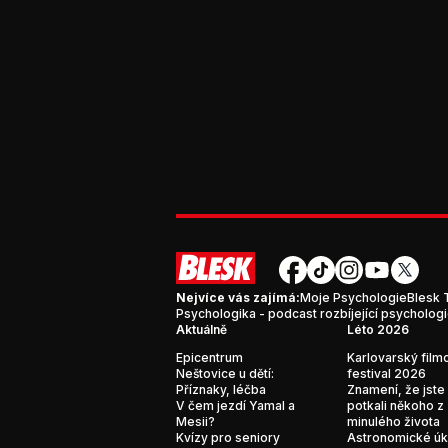
Nejvíce vás zajímá:
Moje Psychologie
Blesk 
Psychologika - podcast rozbíjející psycholog
Aktuálně
Léto 2026
Epicentrum
Karlovarský film
Neštovice u dětí:
festival 2026
Příznaky, léčba
Znamení, že jste
V čem jezdí Yamal a
potkali někoho z
Mesii?
minulého života
Kvízy pro seniory
Astronomické ú