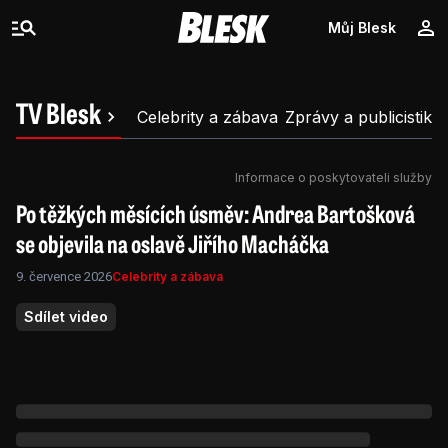
Můj Blesk
TV Blesk
Celebrity a zábava
Zprávy a publicistika
Informace o poskytovateli služby
Po těžkých měsících úsměv: Andrea Bartošková
se objevila na oslavě Jiřího Macháčka
9. července 2026
Celebrity a zábava
Sdílet video