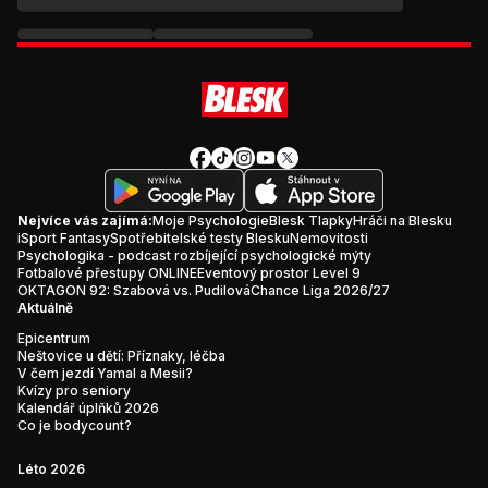
Nejvíce vás zajímá:
Moje Psychologie
Blesk Tlapky
Hráči na Blesku
iSport Fantasy
Spotřebitelské testy Blesku
Nemovitosti
Psychologika - podcast rozbíjející psychologické mýty
Fotbalové přestupy ONLINE
Eventový prostor Level 9
OKTAGON 92: Szabová vs. Pudilová
Chance Liga 2026/27
Aktuálně
Epicentrum
Neštovice u dětí: Příznaky, léčba
V čem jezdí Yamal a Mesii?
Kvízy pro seniory
Kalendář úplňků 2026
Co je bodycount?
Léto 2026