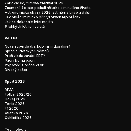
Karlovarský filmový festival 2026
Znamení, že jste potkali někoho z minulého života
Astronomické úkazy 2026: zatmění slunce a další
Jak obléci miminko při vysokých teplotách?
Jak na dokonalé letní mojito
6 lehkých letních salátů
Politika
Nová superdávka: kdo na ní dosáhne?
Sjezd sudetských Němců
Proč vláda zavádí EET?
Padni komu padni
Výpověď z práce vzor
Divoký kačer
Sport 2026
MMA
Fotbal 2025/26
Hokej 2026
Tenis 2026
F1 2026
Atletika 2026
Cyklistika 2026
Technologie