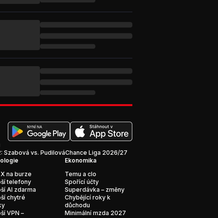
i
 Szabová vs. Pudilová
Chance Liga 2026/27
ologie
Ekonomika
X na burze
Temu a clo
ší telefony
Spořící účty
ší AI zdarma
Superdávka – změny
ší chytré
Chybějící roky k
ky
důchodu
ší VPN –
Minimální mzda 2027