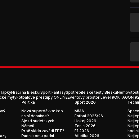
Tlapky
Hráči na Blesku
iSport Fantasy
Spotřebitelské testy Blesku
Nemovitost
ické mýty
Fotbalové přestupy ONLINE
Eventový prostor Level 9
OKTAGON 92:
Politika
Sport 2026
Techn
ový
Nová superdávka: kdo
MMA
Space
na ní dosáhne?
Fotbal 2025/26
Nejlep
Sjezd sudetských
Hokej 2026
Nejlep
Němců
Tenis 2026
Nejlep
Proč vláda zavádí EET?
F1 2026
hodin
kazy
Padni komu padni
Atletika 2026
Nejlep