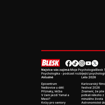
Nejvíce vás zajímá:
Moje Psychologie
Blesk 
Psychologika - podcast rozbíjející psycholog
Aktuálně
Léto 2026
Epicentrum
Karlovarský film
Neštovice u dětí:
festival 2026
Příznaky, léčba
Znamení, že jste
V čem jezdí Yamal a
potkali někoho z
Mesii?
minulého života
Kvízy pro seniory
Astronomické ú