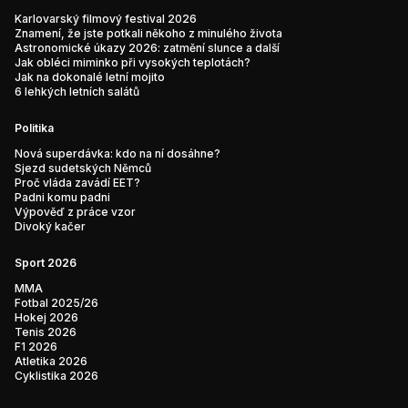
Karlovarský filmový festival 2026
Znamení, že jste potkali někoho z minulého života
Astronomické úkazy 2026: zatmění slunce a další
Jak obléci miminko při vysokých teplotách?
Jak na dokonalé letní mojito
6 lehkých letních salátů
Politika
Nová superdávka: kdo na ní dosáhne?
Sjezd sudetských Němců
Proč vláda zavádí EET?
Padni komu padni
Výpověď z práce vzor
Divoký kačer
Sport 2026
MMA
Fotbal 2025/26
Hokej 2026
Tenis 2026
F1 2026
Atletika 2026
Cyklistika 2026