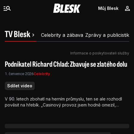
Můj Blesk
TV Blesk
Celebrity a zábava
Zprávy a publicistika
Informace o poskytovateli služby
Podnikatel Richard Chlad: Zbavuje se zlatého dolu
1. července 2026
Celebrity
Sdílet video
V 90. letech zbohatl na herním průmyslu, ten se ale rozhodl
pověsit na hřebík. „Casinový provoz jsem hodně omezil,
možná to celý prodám, nebo úplně zastavím. Už to není
rentabilní,“ překvapil Richard (64), kterého válcují online herny.