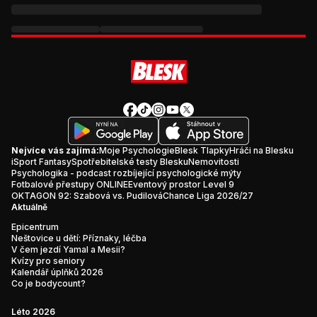
Nejvíce vás zajímá:
Moje Psychologie
Blesk Tlapky
Hráči na Blesku
iSport Fantasy
Spotřebitelské testy Blesku
Nemovitosti
Psychologika - podcast rozbíjející psychologické mýty
Fotbalové přestupy ONLINE
Eventový prostor Level 9
OKTAGON 92: Szabová vs. Pudilová
Chance Liga 2026/27
Aktuálně
Epicentrum
Neštovice u dětí: Příznaky, léčba
V čem jezdí Yamal a Mesii?
Kvízy pro seniory
Kalendář úplňků 2026
Co je bodycount?
Léto 2026