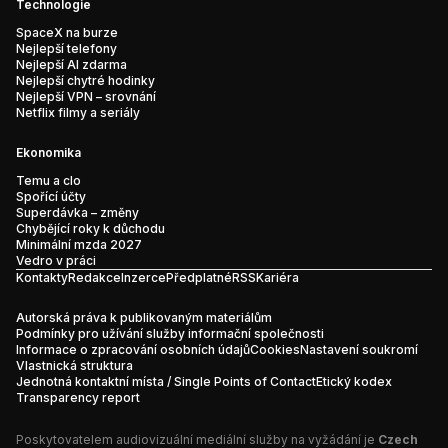
Technologie
SpaceX na burze
Nejlepší telefony
Nejlepší AI zdarma
Nejlepší chytré hodinky
Nejlepší VPN – srovnání
Netflix filmy a seriály
Ekonomika
Temu a clo
Spořící účty
Superdávka – změny
Chybějící roky k důchodu
Minimální mzda 2027
Vedro v práci
Kontakty
Redakce
Inzerce
Předplatné
RSS
Kariéra
Autorská práva k publikovaným materiálům
Podmínky pro užívání služby informační společnosti
Informace o zpracování osobních údajů
Cookies
Nastavení soukromí
Vlastnická struktura
Jednotná kontaktní místa / Single Points of Contact
Etický kodex
Transparency report
Poskytovatelem audiovizuální mediální služby na vyžádání je
Czech