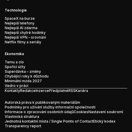
Technologie
SpaceX na burze
Nejlepší telefony
Nejlepší AI zdarma
Nejlepší chytré hodinky
Nejlepší VPN – srovnání
Netflix filmy a seriály
Ekonomika
Temu a clo
Spořící účty
Superdávka – změny
Chybějící roky k důchodu
Minimální mzda 2027
Vedro v práci
Kontakty
Redakce
Inzerce
Předplatné
RSS
Kariéra
Autorská práva k publikovaným materiálům
Podmínky pro užívání služby informační společnosti
Informace o zpracování osobních údajů
Cookies
Nastavení soukromí
Vlastnická struktura
Jednotná kontaktní místa / Single Points of Contact
Etický kodex
Transparency report