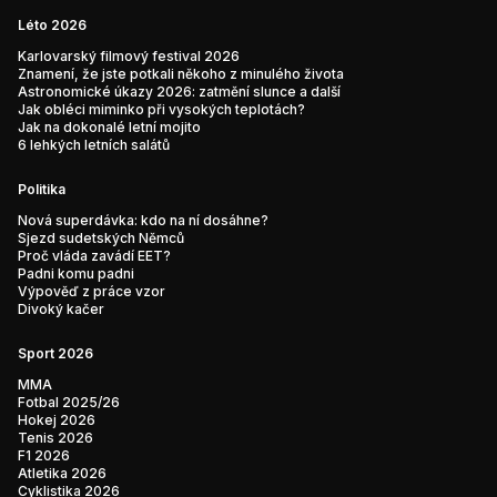
Léto 2026
Karlovarský filmový festival 2026
Znamení, že jste potkali někoho z minulého života
Astronomické úkazy 2026: zatmění slunce a další
Jak obléci miminko při vysokých teplotách?
Jak na dokonalé letní mojito
6 lehkých letních salátů
Politika
Nová superdávka: kdo na ní dosáhne?
Sjezd sudetských Němců
Proč vláda zavádí EET?
Padni komu padni
Výpověď z práce vzor
Divoký kačer
Sport 2026
MMA
Fotbal 2025/26
Hokej 2026
Tenis 2026
F1 2026
Atletika 2026
Cyklistika 2026