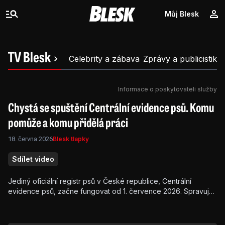
Můj Blesk
TV Blesk
Celebrity a zábava
Zprávy a publicistika
Informace o poskytovateli služby
Chystá se spuštění Centrální evidence psů. Komu
pomůže a komu přidělá práci
18. června 2026
Blesk tlapky
Sdílet video
Jediný oficiální registr psů v České republice, Centrální
evidence psů, začne fungovat od 1. července 2026. Spravuje
jej Komora veterinárních lékařů a povinnost nechat do něj
zanést svého psa mají všichni majitelé.