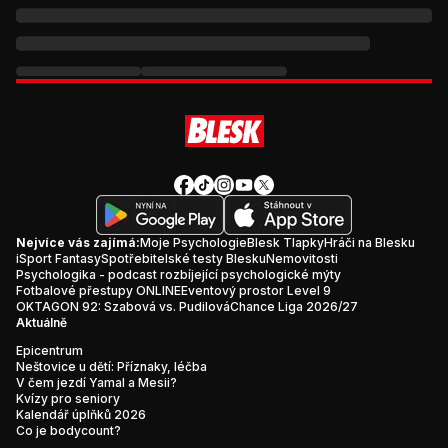
Nejvíce vás zajímá:
Moje Psychologie
Blesk Tlapky
Hráči na Blesku
iSport Fantasy
Spotřebitelské testy Blesku
Nemovitosti
Psychologika - podcast rozbíjející psychologické mýty
Fotbalové přestupy ONLINE
Eventový prostor Level 9
OKTAGON 92: Szabová vs. Pudilová
Chance Liga 2026/27
Aktuálně
Epicentrum
Neštovice u dětí: Příznaky, léčba
V čem jezdí Yamal a Mesii?
Kvízy pro seniory
Kalendář úplňků 2026
Co je bodycount?