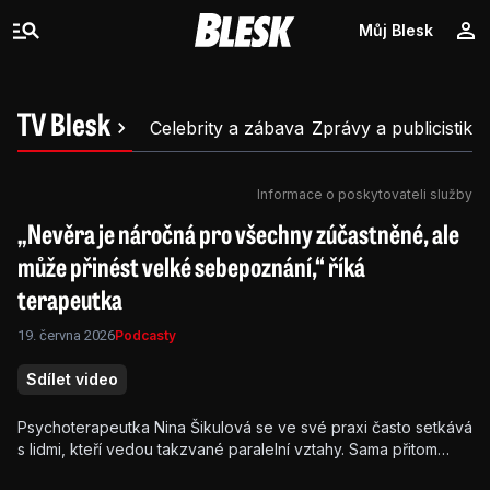
Můj Blesk
TV Blesk
Celebrity a zábava
Zprávy a publicistika
Informace o poskytovateli služby
„Nevěra je náročná pro všechny zúčastněné, ale
může přinést velké sebepoznání,“ říká
terapeutka
19. června 2026
Podcasty
Sdílet video
Psychoterapeutka Nina Šikulová se ve své praxi často setkává
s lidmi, kteří vedou takzvané paralelní vztahy. Sama přitom
přiznává, že podobnou zkušeností prošla. V novém díle