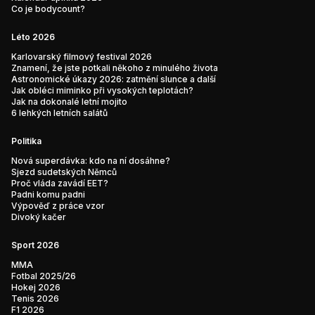
Co je bodycount?
Léto 2026
Karlovarský filmový festival 2026
Znamení, že jste potkali někoho z minulého života
Astronomické úkazy 2026: zatmění slunce a další
Jak obléci miminko při vysokých teplotách?
Jak na dokonalé letní mojito
6 lehkých letních salátů
Politika
Nová superdávka: kdo na ní dosáhne?
Sjezd sudetských Němců
Proč vláda zavádí EET?
Padni komu padni
Výpověď z práce vzor
Divoký kačer
Sport 2026
MMA
Fotbal 2025/26
Hokej 2026
Tenis 2026
F1 2026