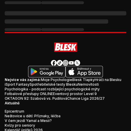
Nejvíce vás zajímá:
Moje Psychologie
Blesk Tlapky
Hráči na Blesku
iSport Fantasy
Spotřebitelské testy Blesku
Nemovitosti
Psychologika - podcast rozbíjející psychologické mýty
Fotbalové přestupy ONLINE
Eventový prostor Level 9
OKTAGON 92: Szabová vs. Pudilová
Chance Liga 2026/27
Aktuálně
Epicentrum
Neštovice u dětí: Příznaky, léčba
V čem jezdí Yamal a Mesii?
Kvízy pro seniory
Kalendář úplňků 2026