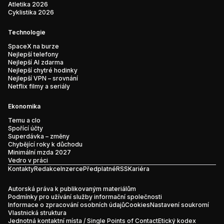
Atletika 2026
Cyklistika 2026
Technologie
SpaceX na burze
Nejlepší telefony
Nejlepší AI zdarma
Nejlepší chytré hodinky
Nejlepší VPN – srovnání
Netflix filmy a seriály
Ekonomika
Temu a clo
Spořící účty
Superdávka – změny
Chybějící roky k důchodu
Minimální mzda 2027
Vedro v práci
Kontakty
Redakce
Inzerce
Předplatné
RSS
Kariéra
Autorská práva k publikovaným materiálům
Podmínky pro užívání služby informační společnosti
Informace o zpracování osobních údajů
Cookies
Nastavení soukromí
Vlastnická struktura
Jednotná kontaktní místa / Single Points of Contact
Etický kodex