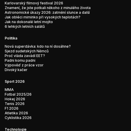
Karlovarský filmový festival 2026
Znamení, že jste potkali někoho z minulého života
Astronomické úkazy 2026: zatmění slunce a další
Jak obléci miminko při vysokých teplotách?
Jak na dokonalé letní mojito
6 lehkých letních salátů
Politika
Nová superdávka: kdo na ní dosáhne?
Sjezd sudetských Němců
Proč vláda zavádí EET?
Padni komu padni
Výpověď z práce vzor
Divoký kačer
Sport 2026
MMA
Fotbal 2025/26
Hokej 2026
Tenis 2026
F1 2026
Atletika 2026
Cyklistika 2026
Technologie