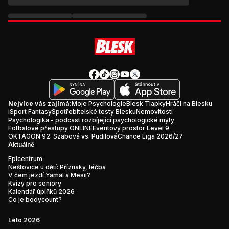
Nejvíce vás zajímá:
Moje Psychologie
Blesk Tlapky
Hráči na Blesku
iSport Fantasy
Spotřebitelské testy Blesku
Nemovitosti
Psychologika - podcast rozbíjející psychologické mýty
Fotbalové přestupy ONLINE
Eventový prostor Level 9
OKTAGON 92: Szabová vs. Pudilová
Chance Liga 2026/27
Aktuálně
Epicentrum
Neštovice u dětí: Příznaky, léčba
V čem jezdí Yamal a Mesii?
Kvízy pro seniory
Kalendář úplňků 2026
Co je bodycount?
Léto 2026