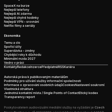
SpaceX na burze
Nejlepší telefony
Nejlepší AI zdarma
Nejlepší chytré hodinky
Nejlepší VPN – srovnání
Netflix filmy a seriály
Ekonomika
Temu a clo
Spořící účty
Superdávka – změny
Chybějící roky k důchodu
Minimální mzda 2027
Vedro v práci
Kontakty
Redakce
Inzerce
Předplatné
RSS
Kariéra
Autorská práva k publikovaným materiálům
Podmínky pro užívání služby informační společnosti
Informace o zpracování osobních údajů
Cookies
Nastavení soukromí
Vlastnická struktura
Jednotná kontaktní místa / Single Points of Contact
Etický kodex
Transparency report
Poskytovatelem audiovizuální mediální služby na vyžádání je
Czech