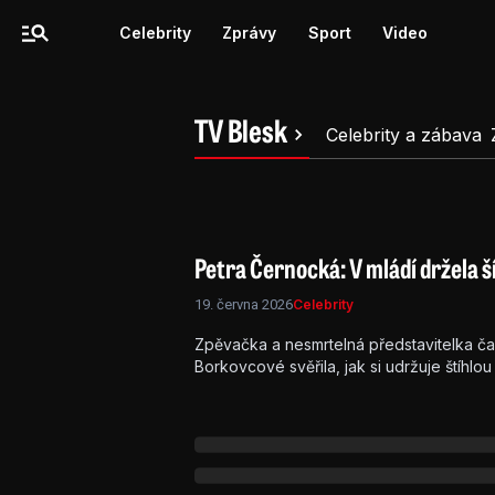
Celebrity
Zprávy
Sport
Video
TV Blesk
Celebrity a zábava
Petra Černocká: V mládí držela š
19. června 2026
Celebrity
Zpěvačka a nesmrtelná představitelka ča
Borkovcové svěřila, jak si udržuje štíhlo