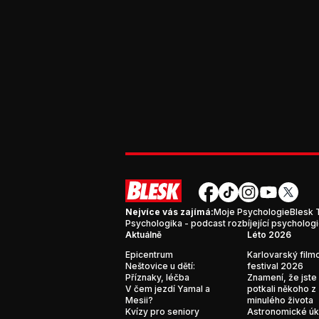
Nejvíce vás zajímá:
Moje Psychologie
Blesk 
Psychologika - podcast rozbíjející psycholog
Aktuálně
Léto 2026
Epicentrum
Karlovarský film
Neštovice u dětí:
festival 2026
Příznaky, léčba
Znamení, že jste
V čem jezdí Yamal a
potkali někoho z
Mesii?
minulého života
Kvízy pro seniory
Astronomické ú