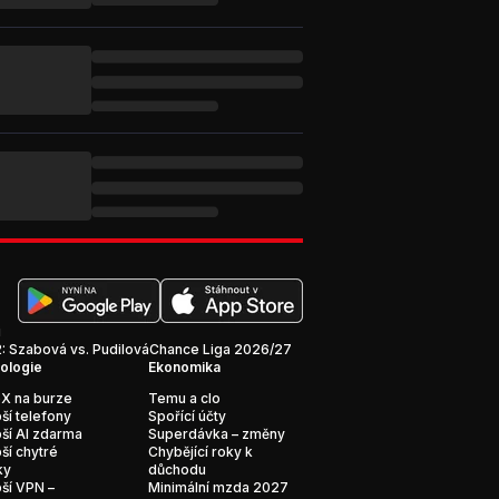
i
 Szabová vs. Pudilová
Chance Liga 2026/27
ologie
Ekonomika
X na burze
Temu a clo
ší telefony
Spořící účty
ší AI zdarma
Superdávka – změny
ší chytré
Chybějící roky k
ky
důchodu
ší VPN –
Minimální mzda 2027