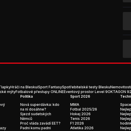
Tlapky
Hráči na Blesku
iSport Fantasy
Spotřebitelské testy Blesku
Nemovitost
ické mýty
Fotbalové přestupy ONLINE
Eventový prostor Level 9
OKTAGON 92:
Politika
Sport 2026
Techn
ový
Nová superdávka: kdo
MMA
Space
na ní dosáhne?
Fotbal 2025/26
Nejlep
Sjezd sudetských
Hokej 2026
Nejlep
Němců
Tenis 2026
Nejlep
Proč vláda zavádí EET?
F1 2026
hodin
kazy
Padni komu padni
Atletika 2026
Nejlep