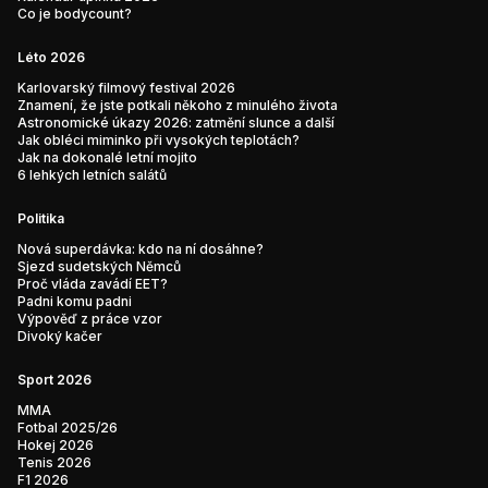
Co je bodycount?
Léto 2026
Karlovarský filmový festival 2026
Znamení, že jste potkali někoho z minulého života
Astronomické úkazy 2026: zatmění slunce a další
Jak obléci miminko při vysokých teplotách?
Jak na dokonalé letní mojito
6 lehkých letních salátů
Politika
Nová superdávka: kdo na ní dosáhne?
Sjezd sudetských Němců
Proč vláda zavádí EET?
Padni komu padni
Výpověď z práce vzor
Divoký kačer
Sport 2026
MMA
Fotbal 2025/26
Hokej 2026
Tenis 2026
F1 2026