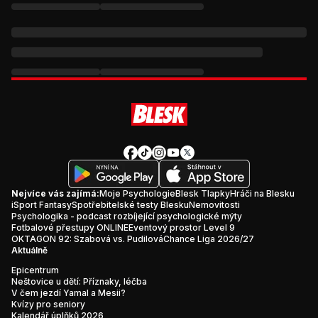
Nejvíce vás zajímá:
Moje Psychologie
Blesk Tlapky
Hráči na Blesku
iSport Fantasy
Spotřebitelské testy Blesku
Nemovitosti
Psychologika - podcast rozbíjející psychologické mýty
Fotbalové přestupy ONLINE
Eventový prostor Level 9
OKTAGON 92: Szabová vs. Pudilová
Chance Liga 2026/27
Aktuálně
Epicentrum
Neštovice u dětí: Příznaky, léčba
V čem jezdí Yamal a Mesii?
Kvízy pro seniory
Kalendář úplňků 2026