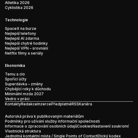
Atletika 2026
Cyklistika 2026
Technologie
SpaceX na burze
Nejlepší telefony
Nejlepší AI zdarma
Nejlepší chytré hodinky
Nejlepší VPN – srovnání
Netflix filmy a seriály
Ekonomika
Temu a clo
Spořící účty
Superdávka – změny
Chybějící roky k důchodu
Minimální mzda 2027
Vedro v práci
Kontakty
Redakce
Inzerce
Předplatné
RSS
Kariéra
Autorská práva k publikovaným materiálům
Podmínky pro užívání služby informační společnosti
Informace o zpracování osobních údajů
Cookies
Nastavení soukromí
Vlastnická struktura
Jednotná kontaktní místa / Single Points of Contact
Etický kodex