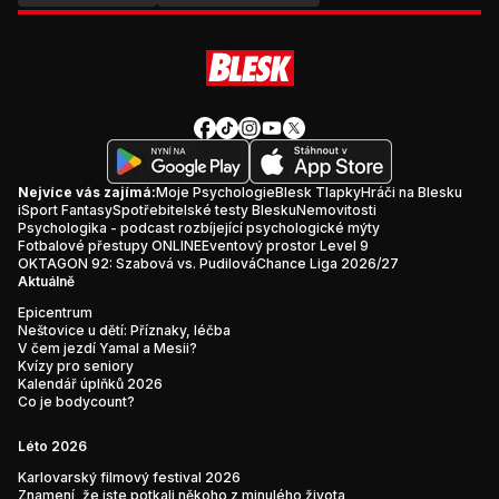
Nejvíce vás zajímá:
Moje Psychologie
Blesk Tlapky
Hráči na Blesku
iSport Fantasy
Spotřebitelské testy Blesku
Nemovitosti
Psychologika - podcast rozbíjející psychologické mýty
Fotbalové přestupy ONLINE
Eventový prostor Level 9
OKTAGON 92: Szabová vs. Pudilová
Chance Liga 2026/27
Aktuálně
Epicentrum
Neštovice u dětí: Příznaky, léčba
V čem jezdí Yamal a Mesii?
Kvízy pro seniory
Kalendář úplňků 2026
Co je bodycount?
Léto 2026
Karlovarský filmový festival 2026
Znamení, že jste potkali někoho z minulého života