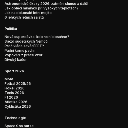
Astronomické úkazy 2026: zatmění slunce a další
Jak obléci miminko při vysokých teplotách?
Jak na dokonalé letní mojito
6 lehkých letních salátů
Politika
Nová superdávka: kdo na ní dosáhne?
Sjezd sudetských Němců
Proč vláda zavádí EET?
Padni komu padni
Výpověď z práce vzor
Divoký kačer
Sport 2026
MMA
Fotbal 2025/26
Hokej 2026
Tenis 2026
F1 2026
Atletika 2026
Cyklistika 2026
Technologie
SpaceX na burze