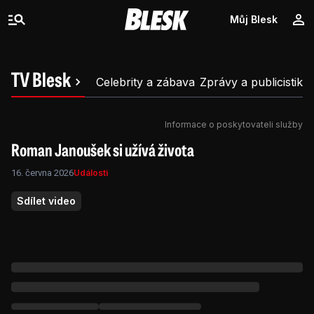
Můj Blesk
TV Blesk
Celebrity a zábava
Zprávy a publicistika
Informace o poskytovateli služby
Roman Janoušek si užívá života
16. června 2026
Události
Sdílet video