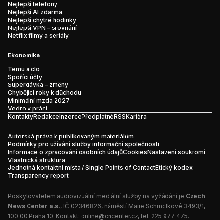
Nejlepší telefony
Nejlepší AI zdarma
Nejlepší chytré hodinky
Nejlepší VPN – srovnání
Netflix filmy a seriály
Ekonomika
Temu a clo
Spořící účty
Superdávka – změny
Chybějící roky k důchodu
Minimální mzda 2027
Vedro v práci
Kontakty
Redakce
Inzerce
Předplatné
RSS
Kariéra
Autorská práva k publikovaným materiálům
Podmínky pro užívání služby informační společnosti
Informace o zpracování osobních údajů
Cookies
Nastavení soukromí
Vlastnická struktura
Jednotná kontaktní místa / Single Points of Contact
Etický kodex
Transparency report
Poskytovatelem audiovizuální mediální služby na vyžádání je
Czech
News Center a.s.
, IČ 02346826, náměstí Marie Schmolkové 3493/1,
100 00 Praha 10. Kontakt:
online@cncenter.cz
, tel. 225 977 475.