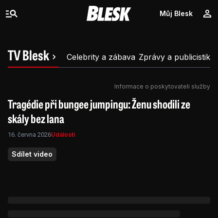
Můj Blesk
TV Blesk
Celebrity a zábava
Zprávy a publicistika
Informace o poskytovateli služby
Tragédie při bungee jumpingu: Ženu shodili ze
skály bez lana
16. června 2026
Události
Sdílet video