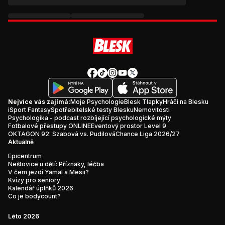
Nejvíce vás zajímá:
Moje Psychologie
Blesk Tlapky
Hráči na Blesku
iSport Fantasy
Spotřebitelské testy Blesku
Nemovitosti
Psychologika - podcast rozbíjející psychologické mýty
Fotbalové přestupy ONLINE
Eventový prostor Level 9
OKTAGON 92: Szabová vs. Pudilová
Chance Liga 2026/27
Aktuálně
Epicentrum
Neštovice u dětí: Příznaky, léčba
V čem jezdí Yamal a Mesii?
Kvízy pro seniory
Kalendář úplňků 2026
Co je bodycount?
Léto 2026