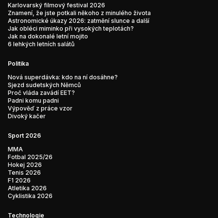
Karlovarský filmový festival 2026
Znamení, že jste potkali někoho z minulého života
Astronomické úkazy 2026: zatmění slunce a další
Jak obléci miminko při vysokých teplotách?
Jak na dokonalé letní mojito
6 lehkých letních salátů
Politika
Nová superdávka: kdo na ní dosáhne?
Sjezd sudetských Němců
Proč vláda zavádí EET?
Padni komu padni
Výpověď z práce vzor
Divoký kačer
Sport 2026
MMA
Fotbal 2025/26
Hokej 2026
Tenis 2026
F1 2026
Atletika 2026
Cyklistika 2026
Technologie