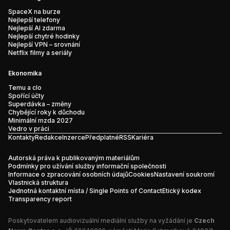
SpaceX na burze
Nejlepší telefony
Nejlepší AI zdarma
Nejlepší chytré hodinky
Nejlepší VPN – srovnání
Netflix filmy a seriály
Ekonomika
Temu a clo
Spořící účty
Superdávka – změny
Chybějící roky k důchodu
Minimální mzda 2027
Vedro v práci
Kontakty
Redakce
Inzerce
Předplatné
RSS
Kariéra
Autorská práva k publikovaným materiálům
Podmínky pro užívání služby informační společnosti
Informace o zpracování osobních údajů
Cookies
Nastavení soukromí
Vlastnická struktura
Jednotná kontaktní místa / Single Points of Contact
Etický kodex
Transparency report
Poskytovatelem audiovizuální mediální služby na vyžádání je
Czech