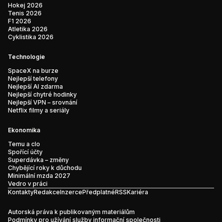
Hokej 2026
Tenis 2026
F1 2026
Atletika 2026
Cyklistika 2026
Technologie
SpaceX na burze
Nejlepší telefony
Nejlepší AI zdarma
Nejlepší chytré hodinky
Nejlepší VPN – srovnání
Netflix filmy a seriály
Ekonomika
Temu a clo
Spořící účty
Superdávka – změny
Chybějící roky k důchodu
Minimální mzda 2027
Vedro v práci
Kontakty
Redakce
Inzerce
Předplatné
RSS
Kariéra
Autorská práva k publikovaným materiálům
Podmínky pro užívání služby informační společnosti