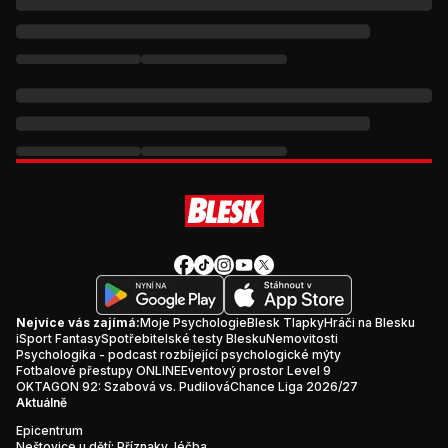
Nejvíce vás zajímá:
Moje Psychologie
Blesk Tlapky
Hráči na Blesku
iSport Fantasy
Spotřebitelské testy Blesku
Nemovitosti
Psychologika - podcast rozbíjející psychologické mýty
Fotbalové přestupy ONLINE
Eventový prostor Level 9
OKTAGON 92: Szabová vs. Pudilová
Chance Liga 2026/27
Aktuálně
Epicentrum
Neštovice u dětí: Příznaky, léčba