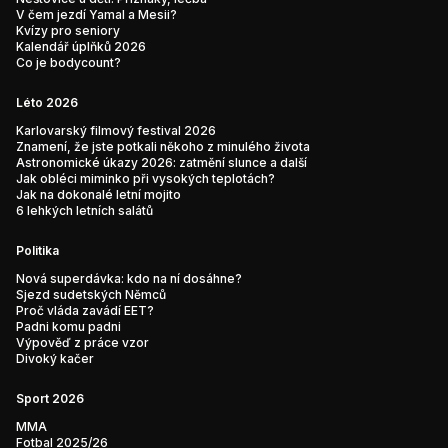
V čem jezdí Yamal a Mesii?
Kvízy pro seniory
Kalendář úplňků 2026
Co je bodycount?
Léto 2026
Karlovarský filmový festival 2026
Znamení, že jste potkali někoho z minulého života
Astronomické úkazy 2026: zatmění slunce a další
Jak obléci miminko při vysokých teplotách?
Jak na dokonalé letní mojito
6 lehkých letních salátů
Politika
Nová superdávka: kdo na ní dosáhne?
Sjezd sudetských Němců
Proč vláda zavádí EET?
Padni komu padni
Výpověď z práce vzor
Divoký kačer
Sport 2026
MMA
Fotbal 2025/26