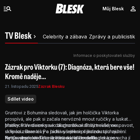
Můj Blesk
TV Blesk
Celebrity a zábava
Zprávy a publicistika
Informace o poskytovateli služby
Zázrak pro Viktorku (7): Diagnóza, která bere vše!
Kromě naděje...
21. listopadu 2025
Zázrak Blesku
Sdílet video
Gruntovi z Bohumína sledovali, jak jim holčička Viktorka
prospívá, ale pak si začala nervózně mnout ručičky a luskat
prstíky. Stav dívenky se dál zhoršoval. Stálý neklid, nespavost,
Mamince Veronice navíc diagnostikovali roztroušenou
skřípání zubama… Po řadě vyšetření přišlo zdrcující zjištění:
sklerózu. Bere léky a píchá si injekce s jedinou touhou –
Rettův syndrom. Tato vzácná a krutá neurologická porucha jí
fungovat pro své dcery Viktorku a Vendulku.
Nyní rodina vkládá veškerou naději do delfinoterapie v