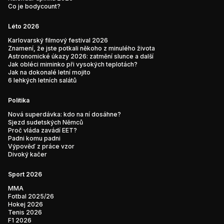
Co je bodycount?
Léto 2026
Karlovarský filmový festival 2026
Znamení, že jste potkali někoho z minulého života
Astronomické úkazy 2026: zatmění slunce a další
Jak obléci miminko při vysokých teplotách?
Jak na dokonalé letní mojito
6 lehkých letních salátů
Politika
Nová superdávka: kdo na ní dosáhne?
Sjezd sudetských Němců
Proč vláda zavádí EET?
Padni komu padni
Výpověď z práce vzor
Divoký kačer
Sport 2026
MMA
Fotbal 2025/26
Hokej 2026
Tenis 2026
F1 2026