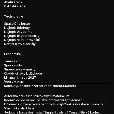
Atletika 2026
Cyklistika 2026
Technologie
SpaceX na burze
Nejlepší telefony
Nejlepší AI zdarma
Nejlepší chytré hodinky
Nejlepší VPN – srovnání
Netflix filmy a seriály
Ekonomika
Temu a clo
Spořící účty
Superdávka – změny
Chybějící roky k důchodu
Minimální mzda 2027
Vedro v práci
Kontakty
Redakce
Inzerce
Předplatné
RSS
Kariéra
Autorská práva k publikovaným materiálům
Podmínky pro užívání služby informační společnosti
Informace o zpracování osobních údajů
Cookies
Nastavení soukromí
Vlastnická struktura
Jednotná kontaktní místa / Single Points of Contact
Etický kodex