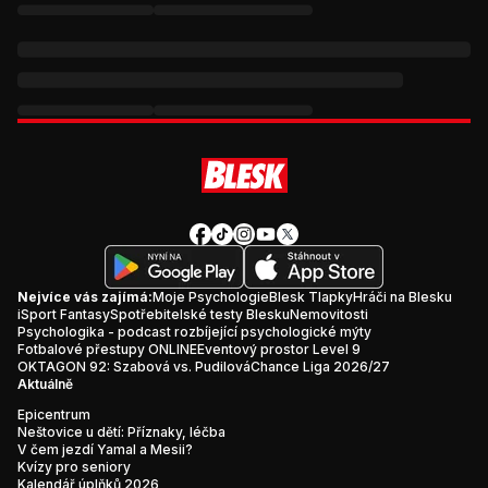
Nejvíce vás zajímá:
Moje Psychologie
Blesk Tlapky
Hráči na Blesku
iSport Fantasy
Spotřebitelské testy Blesku
Nemovitosti
Psychologika - podcast rozbíjející psychologické mýty
Fotbalové přestupy ONLINE
Eventový prostor Level 9
OKTAGON 92: Szabová vs. Pudilová
Chance Liga 2026/27
Aktuálně
Epicentrum
Neštovice u dětí: Příznaky, léčba
V čem jezdí Yamal a Mesii?
Kvízy pro seniory
Kalendář úplňků 2026