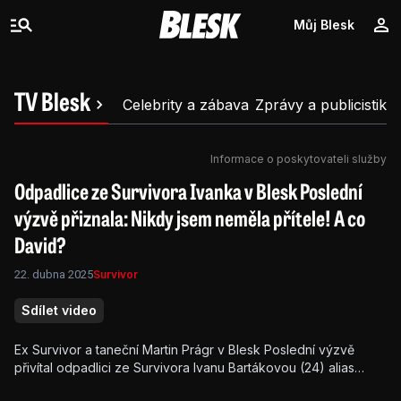
Můj Blesk
TV Blesk
Celebrity a zábava
Zprávy a publicistika
Informace o poskytovateli služby
Odpadlice ze Survivora Ivanka v Blesk Poslední
výzvě přiznala: Nikdy jsem neměla přítele! A co
David?
22. dubna 2025
Survivor
Sdílet video
Ex Survivor a taneční Martin Prágr v Blesk Poslední výzvě
přivítal odpadlici ze Survivora Ivanu Bartákovou (24) alias
Ivanku učitelku. „Vypadla jsem v duelu, který byl jak stvořený