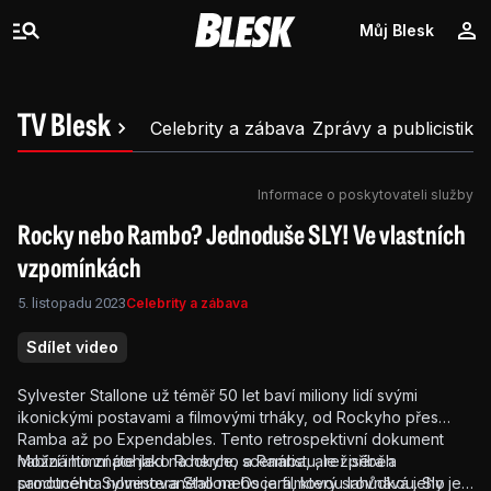
Můj Blesk
TV Blesk
Celebrity a zábava
Zprávy a publicistika
Informace o poskytovateli služby
Rocky nebo Rambo? Jednoduše SLY! Ve vlastních
vzpomínkách
5. listopadu 2023
Celebrity a zábava
Sdílet video
Sylvester Stallone už téměř 50 let baví miliony lidí svými
ikonickými postavami a filmovými trháky, od Rockyho přes
Ramba až po Expendables. Tento retrospektivní dokument
nabízí intimní pohled na herce, scenáristu, režiséra a
Možná ho znáte jako Rockyho a Ramba, ale i příběh
producenta nominovaného na Oscara, který srovnává jeho
samotného Sylvestera Stalloneho je filmovou lahůdkou. Sly je