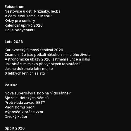
Epicentrum
Neštovice u dětí: Příznaky, léčba
V čem jezdí Yamal a Mesii?
Kvízy pro seniory
Kalendář úplňků 2026
Co je bodycount?
Léto 2026
Karlovarský filmový festival 2026
Znamení, že jste potkali někoho z minulého života
Astronomické úkazy 2026: zatmění slunce a další
Jak obléci miminko při vysokých teplotách?
Jak na dokonalé letní mojito
6 lehkých letních salátů
Politika
Nová superdávka: kdo na ní dosáhne?
Sjezd sudetských Němců
Proč vláda zavádí EET?
Padni komu padni
Výpověď z práce vzor
Divoký kačer
Sport 2026