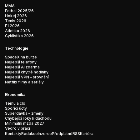
MMA
Fotbal 2025/26
Hokej 2026
Tenis 2026
F1 2026
Atletika 2026
Cyklistika 2026
Technologie
SpaceX na burze
Nejlepší telefony
Nejlepší AI zdarma
Nejlepší chytré hodinky
Nejlepší VPN – srovnání
Netflix filmy a seriály
Ekonomika
Temu a clo
Spořící účty
Superdávka – změny
Chybějící roky k důchodu
Minimální mzda 2027
Vedro v práci
Kontakty
Redakce
Inzerce
Předplatné
RSS
Kariéra