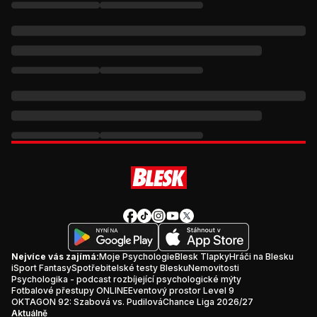
Nejvíce vás zajímá:
Moje Psychologie
Blesk Tlapky
Hráči na Blesku
iSport Fantasy
Spotřebitelské testy Blesku
Nemovitosti
Psychologika - podcast rozbíjející psychologické mýty
Fotbalové přestupy ONLINE
Eventový prostor Level 9
OKTAGON 92: Szabová vs. Pudilová
Chance Liga 2026/27
Aktuálně