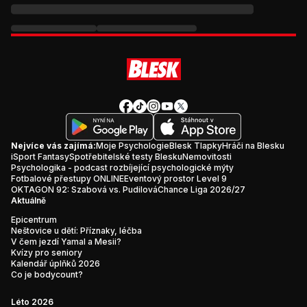
Nejvíce vás zajímá:
Moje Psychologie
Blesk Tlapky
Hráči na Blesku
iSport Fantasy
Spotřebitelské testy Blesku
Nemovitosti
Psychologika - podcast rozbíjející psychologické mýty
Fotbalové přestupy ONLINE
Eventový prostor Level 9
OKTAGON 92: Szabová vs. Pudilová
Chance Liga 2026/27
Aktuálně
Epicentrum
Neštovice u dětí: Příznaky, léčba
V čem jezdí Yamal a Mesii?
Kvízy pro seniory
Kalendář úplňků 2026
Co je bodycount?
Léto 2026