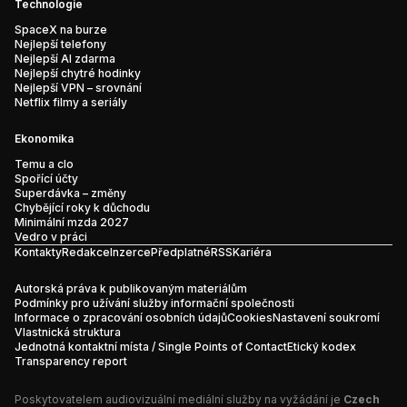
Technologie
SpaceX na burze
Nejlepší telefony
Nejlepší AI zdarma
Nejlepší chytré hodinky
Nejlepší VPN – srovnání
Netflix filmy a seriály
Ekonomika
Temu a clo
Spořící účty
Superdávka – změny
Chybějící roky k důchodu
Minimální mzda 2027
Vedro v práci
Kontakty
Redakce
Inzerce
Předplatné
RSS
Kariéra
Autorská práva k publikovaným materiálům
Podmínky pro užívání služby informační společnosti
Informace o zpracování osobních údajů
Cookies
Nastavení soukromí
Vlastnická struktura
Jednotná kontaktní místa / Single Points of Contact
Etický kodex
Transparency report
Poskytovatelem audiovizuální mediální služby na vyžádání je
Czech