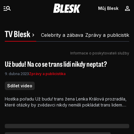
Můj Blesk
TV Blesk
Celebrity a zábava
Zprávy a publicistika
Informace o poskytovateli služby
Už budu! Na co se trans lidí nikdy neptat?
9. dubna 2023
Zprávy a publicistika
Sdílet video
Hostka pořadu Už budu! trans žena Lenka Králová prozradila,
které otázky by zvědavci nikdy neměli pokládat trans lidem.
Doporučuje si přečíst článek nebo použít vyhledávač. Celý
rozhovor je dostupný na Premium+ a bez reklam!