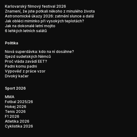
Karlovarský filmový festival 2026
Znamení, že jste potkali někoho z minulého života
Astronomické úkazy 2026: zatmění slunce a další
Jak obléci miminko při vysokých teplotách?
Jak na dokonalé letní mojito
6 lehkých letních salátů
Politika
Nová superdávka: kdo na ní dosáhne?
Sjezd sudetských Němců
Proč vláda zavádí EET?
Padni komu padni
Výpověď z práce vzor
Divoký kačer
Sport 2026
MMA
Fotbal 2025/26
Hokej 2026
Tenis 2026
F1 2026
Atletika 2026
Cyklistika 2026