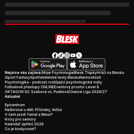
Nejvíce vás zajímá:
Moje Psychologie
Blesk Tlapky
Hráči na Blesku
iSport Fantasy
Spotřebitelské testy Blesku
Nemovitosti
Psychologika - podcast rozbíjející psychologické mýty
Fotbalové přestupy ONLINE
Eventový prostor Level 9
OKTAGON 92: Szabová vs. Pudilová
Chance Liga 2026/27
Aktuálně
Epicentrum
Neštovice u dětí: Příznaky, léčba
V čem jezdí Yamal a Mesii?
Kvízy pro seniory
Kalendář úplňků 2026
Co je bodycount?