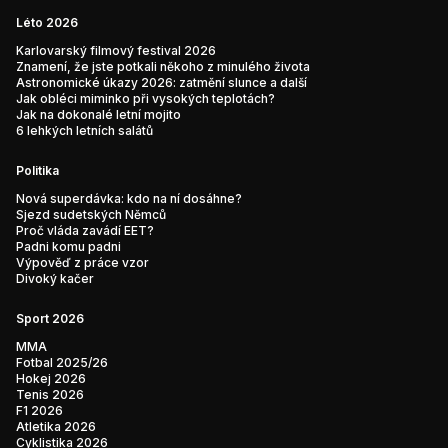
Léto 2026
Karlovarský filmový festival 2026
Znamení, že jste potkali někoho z minulého života
Astronomické úkazy 2026: zatmění slunce a další
Jak obléci miminko při vysokých teplotách?
Jak na dokonalé letní mojito
6 lehkých letních salátů
Politika
Nová superdávka: kdo na ní dosáhne?
Sjezd sudetských Němců
Proč vláda zavádí EET?
Padni komu padni
Výpověď z práce vzor
Divoký kačer
Sport 2026
MMA
Fotbal 2025/26
Hokej 2026
Tenis 2026
F1 2026
Atletika 2026
Cyklistika 2026