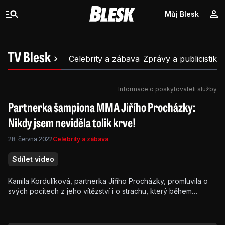
Můj Blesk
TV Blesk
Celebrity a zábava
Zprávy a publicistika
Informace o poskytovateli služby
Partnerka šampiona MMA Jiřího Procházky:
Nikdy jsem neviděla tolik krve!
28. června 2022
Celebrity a zábava
Sdílet video
Kamila Kordulíková, partnerka Jiřího Procházky, promluvila o
svých pocitech z jeho vítězství i o strachu, který během
souboje prožívala. Podívejte se na video!