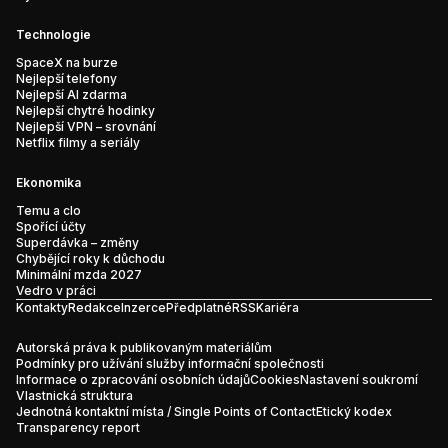
Technologie
SpaceX na burze
Nejlepší telefony
Nejlepší AI zdarma
Nejlepší chytré hodinky
Nejlepší VPN – srovnání
Netflix filmy a seriály
Ekonomika
Temu a clo
Spořící účty
Superdávka – změny
Chybějící roky k důchodu
Minimální mzda 2027
Vedro v práci
Kontakty
Redakce
Inzerce
Předplatné
RSS
Kariéra
Autorská práva k publikovaným materiálům
Podmínky pro užívání služby informační společnosti
Informace o zpracování osobních údajů
Cookies
Nastavení soukromí
Vlastnická struktura
Jednotná kontaktní místa / Single Points of Contact
Etický kodex
Transparency report