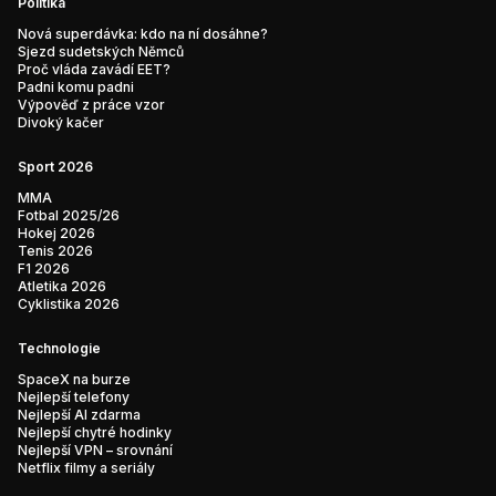
Politika
Nová superdávka: kdo na ní dosáhne?
Sjezd sudetských Němců
Proč vláda zavádí EET?
Padni komu padni
Výpověď z práce vzor
Divoký kačer
Sport 2026
MMA
Fotbal 2025/26
Hokej 2026
Tenis 2026
F1 2026
Atletika 2026
Cyklistika 2026
Technologie
SpaceX na burze
Nejlepší telefony
Nejlepší AI zdarma
Nejlepší chytré hodinky
Nejlepší VPN – srovnání
Netflix filmy a seriály