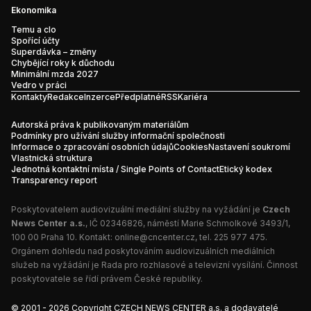
Ekonomika
Temu a clo
Spořící účty
Superdávka – změny
Chybějící roky k důchodu
Minimální mzda 2027
Vedro v práci
Kontakty
Redakce
Inzerce
Předplatné
RSS
Kariéra
Autorská práva k publikovaným materiálům
Podmínky pro užívání služby informační společnosti
Informace o zpracování osobních údajů
Cookies
Nastavení soukromí
Vlastnická struktura
Jednotná kontaktní místa / Single Points of Contact
Etický kodex
Transparency report
Poskytovatelem audiovizuální mediální služby na vyžádání je
Czech
News Center a.s.
, IČ 02346826, náměstí Marie Schmolkové 3493/1,
100 00 Praha 10. Kontakt:
online@cncenter.cz
, tel. 225 977 475.
Orgánem dohledu nad poskytováním audiovizuálních mediálních
služeb na vyžádání je
Rada pro rozhlasové a televizní vysílání
. Činnost
poskytovatele se řídí právem České republiky.
© 2001 - 2026 Copyright CZECH NEWS CENTER a.s. a dodavatelé