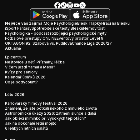
Nejvíce vás zajímá:
Moje Psychologie
Blesk Tlapky
Hráči na Blesku
iSport Fantasy
Spotřebitelské testy Blesku
Nemovitosti
Psychologika - podcast rozbíjející psychologické mýty
Fotbalové přestupy ONLINE
Eventový prostor Level 9
OKTAGON 92: Szabová vs. Pudilová
Chance Liga 2026/27
Aktuálně
Epicentrum
Neštovice u dětí: Příznaky, léčba
V čem jezdí Yamal a Mesii?
Kvízy pro seniory
Kalendář úplňků 2026
Co je bodycount?
Léto 2026
Karlovarský filmový festival 2026
Znamení, že jste potkali někoho z minulého života
Astronomické úkazy 2026: zatmění slunce a další
Jak obléci miminko při vysokých teplotách?
Jak na dokonalé letní mojito
6 lehkých letních salátů