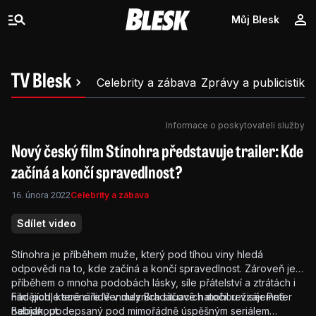
Můj Blesk
TV Blesk
Celebrity a zábava
Zprávy a publicistika
Informace o poskytovateli služby
Nový český film Stínohra představuje trailer: Kde
začíná a končí spravedlnost?
16. února 2022
Celebrity a zábava
Sdílet video
Stínohra je příběhem muže, který pod tíhou viny hledá
odpovědi na to, kde začíná a končí spravedlnost. Zároveň je
příběhem o mnoha podobách lásky, síle přátelství a ztrátách i
nadějích, které si lidé v mezních situacích mohou vzájemně
Film podle scénáře Venduly Bradáčové natočil režisér Peter
nabídnout.
Bebjak, podepsaný pod mimořádně úspěšným seriálem