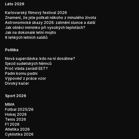
Léto 2026
Karlovarský filmový festival 2026
Znamení, že jste potkali někoho z minulého života
Astronomické úkazy 2026: zatmění slunce a další
Jak obléci miminko při vysokých teplotách?
Jak na dokonalé letní mojito
6 lehkých letních salátů
Politika
Nová superdávka: kdo na ní dosáhne?
Sjezd sudetských Němců
Proč vláda zavádí EET?
Padni komu padni
Výpověď z práce vzor
Divoký kačer
Sport 2026
MMA
Fotbal 2025/26
Hokej 2026
Tenis 2026
F1 2026
Atletika 2026
Cyklistika 2026