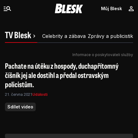
Můj Blesk
TV Blesk
Celebrity a zábava
Zprávy a publicistika
Informace o poskytovateli služby
Pachate na útěku z hospody, duchapřítomný
číšník jej ale dostihl a předal ostravským
policistům.
21. června 2021
Události
Sdílet video