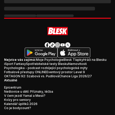
Nejvíce vás zajímá:
Moje Psychologie
Blesk Tlapky
Hráči na Blesku
iSport Fantasy
Spotřebitelské testy Blesku
Nemovitosti
Psychologika - podcast rozbíjející psychologické mýty
Fotbalové přestupy ONLINE
Eventový prostor Level 9
OKTAGON 92: Szabová vs. Pudilová
Chance Liga 2026/27
Aktuálně
Epicentrum
Neštovice u dětí: Příznaky, léčba
V čem jezdí Yamal a Mesii?
Kvízy pro seniory
Kalendář úplňků 2026
Co je bodycount?