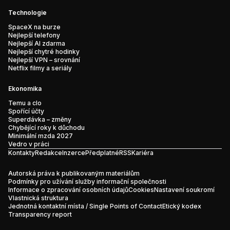
Technologie
SpaceX na burze
Nejlepší telefony
Nejlepší AI zdarma
Nejlepší chytré hodinky
Nejlepší VPN – srovnání
Netflix filmy a seriály
Ekonomika
Temu a clo
Spořící účty
Superdávka – změny
Chybějící roky k důchodu
Minimální mzda 2027
Vedro v práci
Kontakty
Redakce
Inzerce
Předplatné
RSS
Kariéra
Autorská práva k publikovaným materiálům
Podmínky pro užívání služby informační společnosti
Informace o zpracování osobních údajů
Cookies
Nastavení soukromí
Vlastnická struktura
Jednotná kontaktní místa / Single Points of Contact
Etický kodex
Transparency report