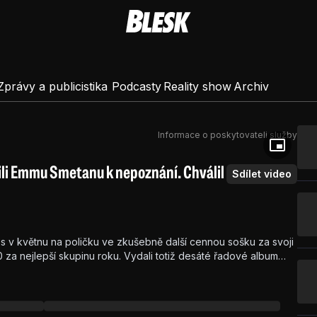
Zprávy a publicistika
Podcasty
Reality show
Archiv
Informace o poskytovateli služby
ili Emmu Smetanu k nepoznání. Chválil
Sdílet video
tos v květnu na poličku ve zkušebně další cennou sošku za svoji
 za nejlepší skupinu roku. Vydali totiž desáté řadové album
Cais dokonce vystřihl duet s moderátorkou a zpěvačkou Emmou
esu kolegyně chvály, neboť tak neuvěřitelně něžně ještě nikdy
slavnější kolegyní.