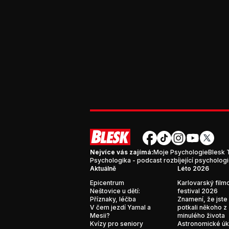
Nejvíce vás zajímá:
Moje Psychologie
Blesk 
Psychologika - podcast rozbíjející psycholog
Aktuálně
Léto 2026
Epicentrum
Karlovarský film
Neštovice u dětí:
festival 2026
Příznaky, léčba
Znamení, že jste
V čem jezdí Yamal a
potkali někoho z
Mesii?
minulého života
Kvízy pro seniory
Astronomické ú