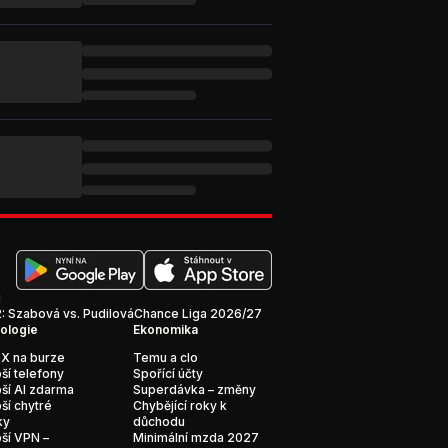
i
 Szabová vs. Pudilová
Chance Liga 2026/27
ologie
Ekonomika
X na burze
Temu a clo
ší telefony
Spořící účty
ší AI zdarma
Superdávka – změny
ší chytré
Chybějící roky k
ky
důchodu
ší VPN –
Minimální mzda 2027