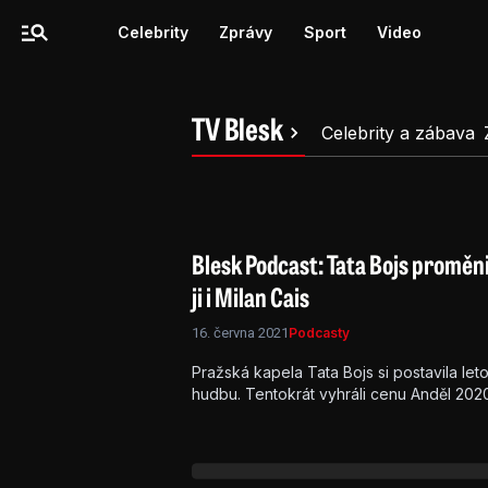
Celebrity
Zprávy
Sport
Video
TV Blesk
Celebrity a zábava
Blesk Podcast: Tata Bojs proměn
ji i Milan Cais
16. června 2021
Podcasty
Pražská kapela Tata Bojs si postavila le
hudbu. Tentokrát vyhráli cenu Anděl 2020
Jedna nula, na němž si frontman Milan 
Smetana. V Blesk Podcast nešetřil na adr
nezněla! Dostala dokonce přednost před 