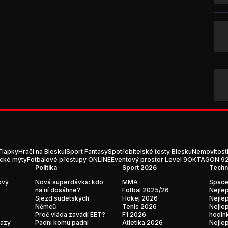
Tlapky
Hráči na Blesku
iSport Fantasy
Spotřebitelské testy Blesku
Nemovitost
ické mýty
Fotbalové přestupy ONLINE
Eventový prostor Level 9
OKTAGON 92:
Politika
Sport 2026
Techn
ový
Nová superdávka: kdo
MMA
Space
na ní dosáhne?
Fotbal 2025/26
Nejlep
Sjezd sudetských
Hokej 2026
Nejlep
Němců
Tenis 2026
Nejlep
Proč vláda zavádí EET?
F1 2026
hodin
kazy
Padni komu padni
Atletika 2026
Nejlep