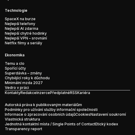
Technologie
SpaceX na burze
Nejlepší telefony
Nejlepší AI zdarma
Nejlepší chytré hodinky
Nejlepší VPN – srovnání
Netflix filmy a seriály
Ekonomika
Temu a clo
Spořící účty
Superdávka – změny
Chybějící roky k důchodu
Minimální mzda 2027
Vedro v práci
Kontakty
Redakce
Inzerce
Předplatné
RSS
Kariéra
Autorská práva k publikovaným materiálům
Podmínky pro užívání služby informační společnosti
Informace o zpracování osobních údajů
Cookies
Nastavení soukromí
Vlastnická struktura
Jednotná kontaktní místa / Single Points of Contact
Etický kodex
Transparency report