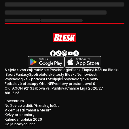
Nejvíce vás zajímá:
Moje Psychologie
Blesk Tlapky
Hráči na Blesku
iSport Fantasy
Spotřebitelské testy Blesku
Nemovitosti
Psychologika - podcast rozbíjející psychologické mýty
Fotbalové přestupy ONLINE
Eventový prostor Level 9
OKTAGON 92: Szabová vs. Pudilová
Chance Liga 2026/27
Aktuálně
Epicentrum
Neštovice u dětí: Příznaky, léčba
V čem jezdí Yamal a Mesii?
Kvízy pro seniory
Kalendář úplňků 2026
Co je bodycount?