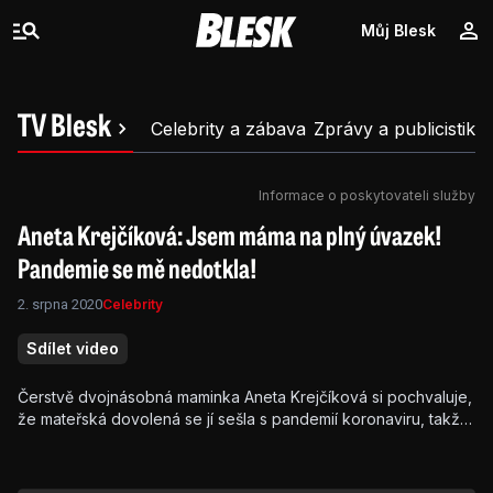
Můj Blesk
TV Blesk
Celebrity a zábava
Zprávy a publicistika
Informace o poskytovateli služby
Aneta Krejčíková: Jsem máma na plný úvazek!
Pandemie se mě nedotkla!
2. srpna 2020
Celebrity
Sdílet video
Čerstvě dvojnásobná maminka Aneta Krejčíková si pochvaluje,
že mateřská dovolená se jí sešla s pandemií koronaviru, takže
pracovně o nic nepřišla.