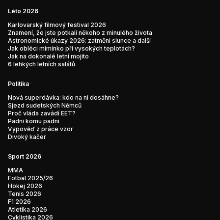
Léto 2026
Karlovarský filmový festival 2026
Znamení, že jste potkali někoho z minulého života
Astronomické úkazy 2026: zatmění slunce a další
Jak obléci miminko při vysokých teplotách?
Jak na dokonalé letní mojito
6 lehkých letních salátů
Politika
Nová superdávka: kdo na ní dosáhne?
Sjezd sudetských Němců
Proč vláda zavádí EET?
Padni komu padni
Výpověď z práce vzor
Divoký kačer
Sport 2026
MMA
Fotbal 2025/26
Hokej 2026
Tenis 2026
F1 2026
Atletika 2026
Cyklistika 2026