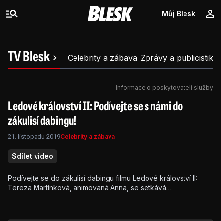
Můj Blesk
TV Blesk
Celebrity a zábava
Zprávy a publicistika
Informace o poskytovateli služby
Ledové království II: Podívejte se s námi do
zákulisí dabingu!
21. listopadu 2019
Celebrity a zábava
Sdílet video
Podívejte se do zákulisí dabingu filmu Ledové království II:
Tereza Martínková, animovaná Anna, se setkává
v dabingovém studiu s hudebním režisérem Ondřejem Izdným.