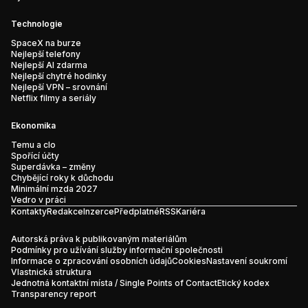
Technologie
SpaceX na burze
Nejlepší telefony
Nejlepší AI zdarma
Nejlepší chytré hodinky
Nejlepší VPN – srovnání
Netflix filmy a seriály
Ekonomika
Temu a clo
Spořící účty
Superdávka – změny
Chybějící roky k důchodu
Minimální mzda 2027
Vedro v práci
Kontakty
Redakce
Inzerce
Předplatné
RSS
Kariéra
Autorská práva k publikovaným materiálům
Podmínky pro užívání služby informační společnosti
Informace o zpracování osobních údajů
Cookies
Nastavení soukromí
Vlastnická struktura
Jednotná kontaktní místa / Single Points of Contact
Etický kodex
Transparency report