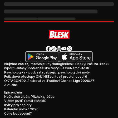
Nejvíce vás zajímá:
Moje Psychologie
Blesk Tlapky
Hráči na Blesku
iSport Fantasy
Spotřebitelské testy Blesku
Nemovitosti
Psychologika - podcast rozbíjející psychologické mýty
Fotbalové přestupy ONLINE
Eventový prostor Level 9
OKTAGON 92: Szabová vs. Pudilová
Chance Liga 2026/27
Aktuálně
Epicentrum
Neštovice u dětí: Příznaky, léčba
V čem jezdí Yamal a Mesii?
Kvízy pro seniory
Kalendář úplňků 2026
Co je bodycount?