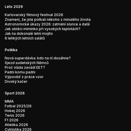
Léto 2026
Karlovarský filmový festival 2026
Znamení, že jste potkali někoho z minulého života
Astronomické úkazy 2026: zatmění slunce a další
Jak obléci miminko při vysokých teplotách?
Jak na dokonalé letní mojito
6 lehkých letních salátů
Politika
Nová superdávka: kdo na ní dosáhne?
Sjezd sudetských Němců
Proč vláda zavádí EET?
Padni komu padni
Výpověď z práce vzor
Divoký kačer
Sport 2026
MMA
Fotbal 2025/26
Hokej 2026
Tenis 2026
F1 2026
Atletika 2026
Cyklistika 2026