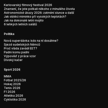
Karlovarský filmový festival 2026
Znamení, že jste potkali někoho z minulého života
Astronomické úkazy 2026: zatmění slunce a další
Jak obléci miminko při vysokých teplotách?
Jak na dokonalé letní mojito
6 lehkých letních salátů
Politika
Nová superdávka: kdo na ní dosáhne?
Sjezd sudetských Němců
Proč vláda zavádí EET?
Padni komu padni
Výpověď z práce vzor
Divoký kačer
Sport 2026
MMA
Fotbal 2025/26
Hokej 2026
Tenis 2026
F1 2026
Atletika 2026
Cyklistika 2026