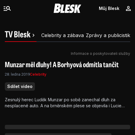
Můj Blesk
TV Blesk
Celebrity a zábava
Zprávy a publicistika
Informace o poskytovateli služby
Munzar měl dluhy! A Borhyová odmítla tančit
28. ledna 2019
Celebrity
Sdílet video
Zesnulý herec Luděk Munzar po sobě zanechal dluh za
nesplacené auto. A na brněnském plese se objevila i Lucie
Borhyová, který nechtěla tančit. Proč? Dozvíte se v novém
vydání Lesku s Lubošem Procházkou.