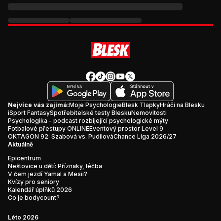
Nejvíce vás zajímá:
Moje Psychologie
Blesk Tlapky
Hráči na Blesku
iSport Fantasy
Spotřebitelské testy Blesku
Nemovitosti
Psychologika - podcast rozbíjející psychologické mýty
Fotbalové přestupy ONLINE
Eventový prostor Level 9
OKTAGON 92: Szabová vs. Pudilová
Chance Liga 2026/27
Aktuálně
Epicentrum
Neštovice u dětí: Příznaky, léčba
V čem jezdí Yamal a Mesii?
Kvízy pro seniory
Kalendář úplňků 2026
Co je bodycount?
Léto 2026