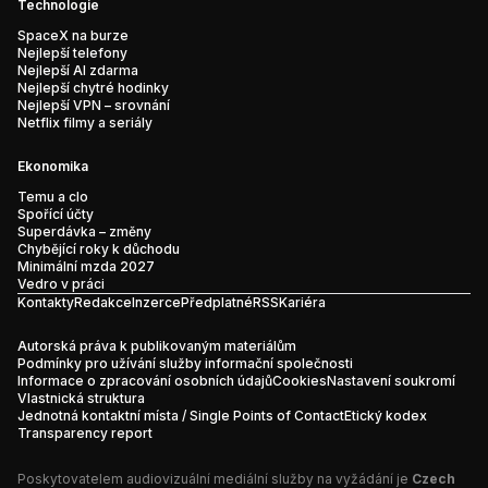
Technologie
SpaceX na burze
Nejlepší telefony
Nejlepší AI zdarma
Nejlepší chytré hodinky
Nejlepší VPN – srovnání
Netflix filmy a seriály
Ekonomika
Temu a clo
Spořící účty
Superdávka – změny
Chybějící roky k důchodu
Minimální mzda 2027
Vedro v práci
Kontakty
Redakce
Inzerce
Předplatné
RSS
Kariéra
Autorská práva k publikovaným materiálům
Podmínky pro užívání služby informační společnosti
Informace o zpracování osobních údajů
Cookies
Nastavení soukromí
Vlastnická struktura
Jednotná kontaktní místa / Single Points of Contact
Etický kodex
Transparency report
Poskytovatelem audiovizuální mediální služby na vyžádání je
Czech