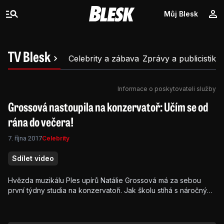
Můj Blesk
TV Blesk
Celebrity a zábava
Zprávy a publicistika
Informace o poskytovateli služby
Grossová nastoupila na konzervatoř: Učím se od
rána do večera!
7. října 2017
Celebrity
Sdílet video
Hvězda muzikálu Ples upírů Natálie Grossová má za sebou
první týdny studia na konzervatoři. Jak školu stíhá s náročným
pracovním vytížením? Podívejte se na video!