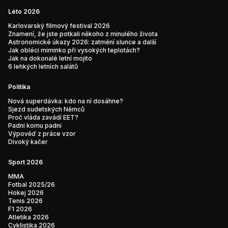
Léto 2026
Karlovarský filmový festival 2026
Znamení, že jste potkali někoho z minulého života
Astronomické úkazy 2026: zatmění slunce a další
Jak obléci miminko při vysokých teplotách?
Jak na dokonalé letní mojito
6 lehkých letních salátů
Politika
Nová superdávka: kdo na ní dosáhne?
Sjezd sudetských Němců
Proč vláda zavádí EET?
Padni komu padni
Výpověď z práce vzor
Divoký kačer
Sport 2026
MMA
Fotbal 2025/26
Hokej 2026
Tenis 2026
F1 2026
Atletika 2026
Cyklistika 2026