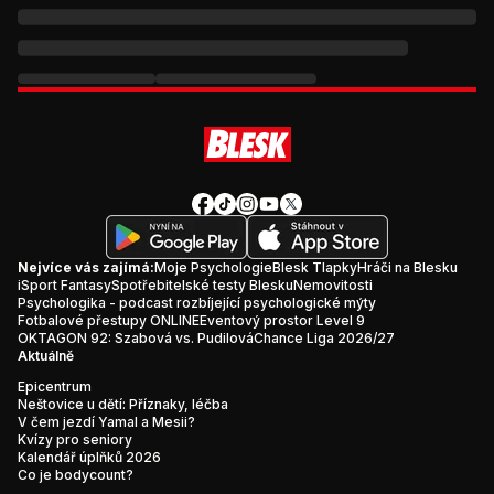
Nejvíce vás zajímá:
Moje Psychologie
Blesk Tlapky
Hráči na Blesku
iSport Fantasy
Spotřebitelské testy Blesku
Nemovitosti
Psychologika - podcast rozbíjející psychologické mýty
Fotbalové přestupy ONLINE
Eventový prostor Level 9
OKTAGON 92: Szabová vs. Pudilová
Chance Liga 2026/27
Aktuálně
Epicentrum
Neštovice u dětí: Příznaky, léčba
V čem jezdí Yamal a Mesii?
Kvízy pro seniory
Kalendář úplňků 2026
Co je bodycount?