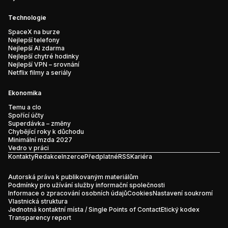
Technologie
SpaceX na burze
Nejlepší telefony
Nejlepší AI zdarma
Nejlepší chytré hodinky
Nejlepší VPN – srovnání
Netflix filmy a seriály
Ekonomika
Temu a clo
Spořící účty
Superdávka – změny
Chybějící roky k důchodu
Minimální mzda 2027
Vedro v práci
Kontakty
Redakce
Inzerce
Předplatné
RSS
Kariéra
Autorská práva k publikovaným materiálům
Podmínky pro užívání služby informační společnosti
Informace o zpracování osobních údajů
Cookies
Nastavení soukromí
Vlastnická struktura
Jednotná kontaktní místa / Single Points of Contact
Etický kodex
Transparency report