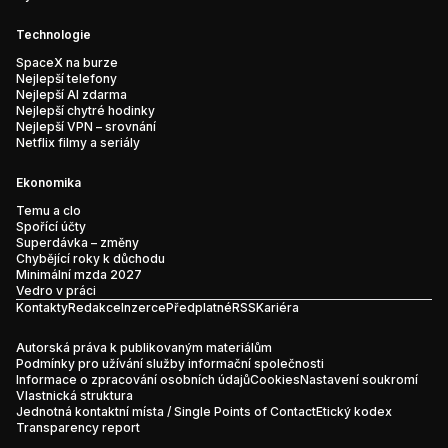
Technologie
SpaceX na burze
Nejlepší telefony
Nejlepší AI zdarma
Nejlepší chytré hodinky
Nejlepší VPN – srovnání
Netflix filmy a seriály
Ekonomika
Temu a clo
Spořící účty
Superdávka – změny
Chybějící roky k důchodu
Minimální mzda 2027
Vedro v práci
Kontakty
Redakce
Inzerce
Předplatné
RSS
Kariéra
Autorská práva k publikovaným materiálům
Podmínky pro užívání služby informační společnosti
Informace o zpracování osobních údajů
Cookies
Nastavení soukromí
Vlastnická struktura
Jednotná kontaktní místa / Single Points of Contact
Etický kodex
Transparency report