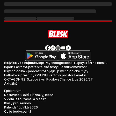
Nejvíce vás zajímá:
Moje Psychologie
Blesk Tlapky
Hráči na Blesku
iSport Fantasy
Spotřebitelské testy Blesku
Nemovitosti
Psychologika - podcast rozbíjející psychologické mýty
Fotbalové přestupy ONLINE
Eventový prostor Level 9
OKTAGON 92: Szabová vs. Pudilová
Chance Liga 2026/27
Aktuálně
Epicentrum
Neštovice u dětí: Příznaky, léčba
V čem jezdí Yamal a Mesii?
Kvízy pro seniory
Kalendář úplňků 2026
Co je bodycount?