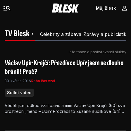
Můj Blesk
TV Blesk
Celebrity a zábava
Zprávy a publicistika
Informace o poskytovateli služby
Václav Upír Krejčí: Přezdívce Upír jsem se dlouho
bránil! Proč?
30. května 2016
Koho čas vzal
Sdílet video
Věděli jste, odkud vzal bavič a mim Václav Upír Krejčí (60) své
prostřední jméno – Upír? Prozradil to Zuzaně Bubílkové (64)
v jejím pořadu Koho čas vzal! A i to, že se přezdívce urputně
bránil!