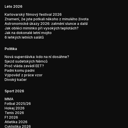
Léto 2026
Karlovarský filmový festival 2026
Znamení, že jste potkali někoho z minulého života
Astronomické úkazy 2026: zatmění slunce a další
Jak obléci miminko při vysokých teplotách?
Jak na dokonalé letní mojito
6 lehkých letních salátů
Politika
Nová superdávka: kdo na ní dosáhne?
Sjezd sudetských Němců
Proč vláda zavádí EET?
Padni komu padni
Výpověď z práce vzor
Divoký kačer
Sport 2026
MMA
Fotbal 2025/26
Hokej 2026
Tenis 2026
F1 2026
Atletika 2026
Cyklistika 2026