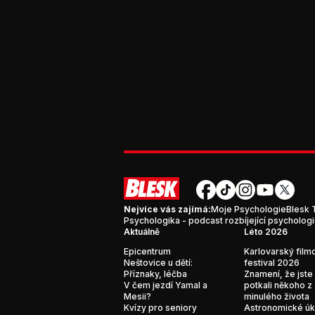
Nejvíce vás zajímá:
Moje Psychologie
Blesk 
Psychologika - podcast rozbíjející psycholog
Aktuálně
Léto 2026
Epicentrum
Karlovarský film
Neštovice u dětí:
festival 2026
Příznaky, léčba
Znamení, že jste
V čem jezdí Yamal a
potkali někoho z
Mesii?
minulého života
Kvízy pro seniory
Astronomické ú