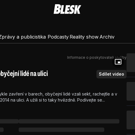
Zprávy a publicistika
Podcasty
Reality show
Archiv
Informace o poskytovateli služby
byčejní lidé na ulici
Sdílet video
ykle zavření v barech, obyčejní lidé vzali sekt, rachejtle a v
14 na ulici. A užili si to taky hvězdně. Podívejte se...