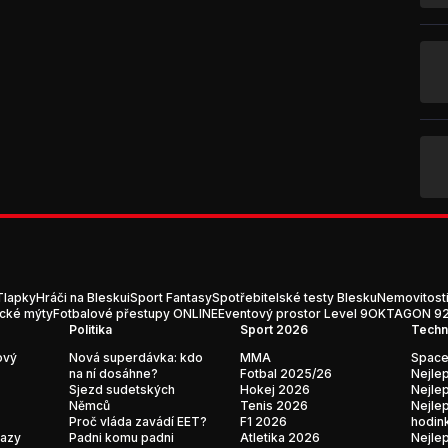
Tlapky
Hráči na Blesku
iSport Fantasy
Spotřebitelské testy Blesku
Nemovitost
ické mýty
Fotbalové přestupy ONLINE
Eventový prostor Level 9
OKTAGON 92:
Politika
Sport 2026
Techn
ový
Nová superdávka: kdo
MMA
Space
na ní dosáhne?
Fotbal 2025/26
Nejlep
Sjezd sudetských
Hokej 2026
Nejlep
Němců
Tenis 2026
Nejlep
Proč vláda zavádí EET?
F1 2026
hodin
kazy
Padni komu padni
Atletika 2026
Nejlep