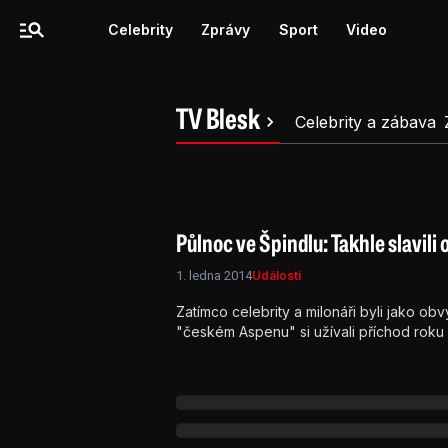
Celebrity
Zprávy
Sport
Video
TV Blesk
Celebrity a zábava
Půlnoc ve Špindlu: Takhle slavili o
1. ledna 2014
Události
Zatímco celebrity a milonáři byli jako obv
"českém Aspenu" si užívali příchod roku 20