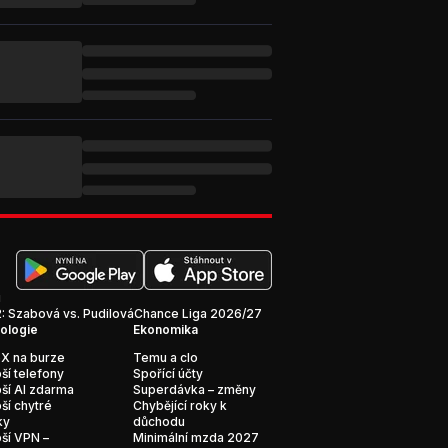
i
 Szabová vs. Pudilová
Chance Liga 2026/27
ologie
Ekonomika
X na burze
Temu a clo
ší telefony
Spořící účty
ší AI zdarma
Superdávka – změny
ší chytré
Chybějící roky k
ky
důchodu
ší VPN –
Minimální mzda 2027